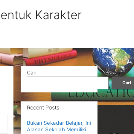
entuk Karakter
Cari
Cari
Recent Posts
Bukan Sekadar Belajar, Ini
Alasan Sekolah Memiliki