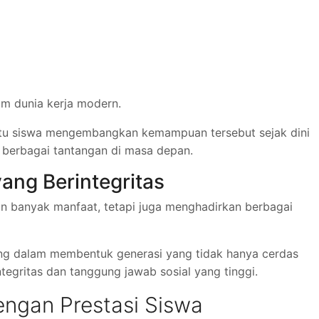
am dunia kerja modern.
ntu siswa mengembangkan kemampuan tersebut sejak dini
 berbagai tantangan di masa depan.
ng Berintegritas
 banyak manfaat, tetapi juga menghadirkan berbagai
ting dalam membentuk generasi yang tidak hanya cerdas
integritas dan tanggung jawab sosial yang tinggi.
ngan Prestasi Siswa