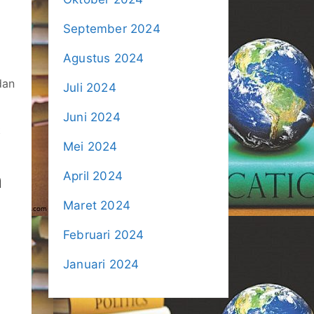
September 2024
Agustus 2024
dan
Juli 2024
Juni 2024
t
Mei 2024
n
April 2024
Maret 2024
Februari 2024
Januari 2024