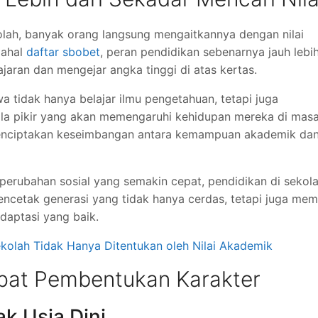
olah, banyak orang langsung mengaitkannya dengan nilai
dahal
daftar sbobet
, peran pendidikan sebenarnya jauh lebi
jaran dan mengejar angka tinggi di atas kertas.
 tidak hanya belajar ilmu pengetahuan, tetapi juga
la pikir yang akan memengaruhi kehidupan mereka di mas
enciptakan keseimbangan antara kemampuan akademik da
erubahan sosial yang semakin cepat, pendidikan di sekol
ncetak generasi yang tidak hanya cerdas, tetapi juga memi
adaptasi yang baik.
kolah Tidak Hanya Ditentukan oleh Nilai Akademik
pat Pembentukan Karakter
k Usia Dini