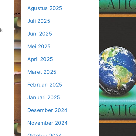
Agustus 2025
Juli 2025
ak
Juni 2025
Mei 2025
April 2025
Maret 2025
Februari 2025
Januari 2025
Desember 2024
November 2024
Oktober 2024