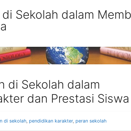
 di Sekolah dalam Memb
wa
n di Sekolah dalam
ter dan Prestasi Siswa
n di sekolah
,
pendidikan karakter
,
peran sekolah