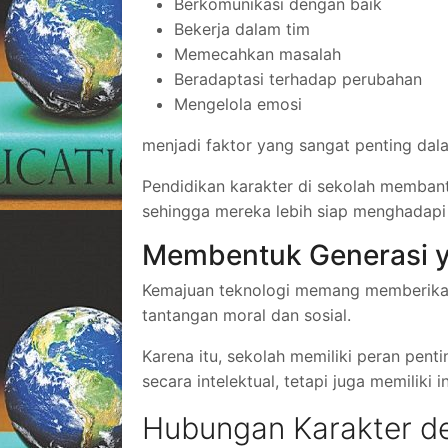
Berkomunikasi dengan baik
Bekerja dalam tim
Memecahkan masalah
Beradaptasi terhadap perubahan
Mengelola emosi
menjadi faktor yang sangat penting dal
Pendidikan karakter di sekolah memba
sehingga mereka lebih siap menghadapi
Membentuk Generasi ya
Kemajuan teknologi memang memberikan
tantangan moral dan sosial.
Karena itu, sekolah memiliki peran pen
secara intelektual, tetapi juga memiliki 
Hubungan Karakter de