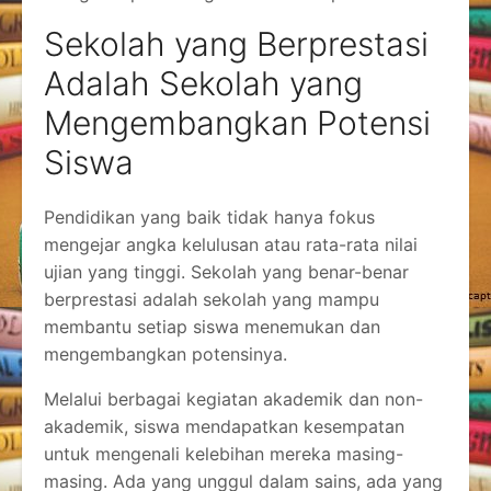
Sekolah yang Berprestasi
Adalah Sekolah yang
Mengembangkan Potensi
Siswa
Pendidikan yang baik tidak hanya fokus
mengejar angka kelulusan atau rata-rata nilai
ujian yang tinggi. Sekolah yang benar-benar
berprestasi adalah sekolah yang mampu
membantu setiap siswa menemukan dan
mengembangkan potensinya.
Melalui berbagai kegiatan akademik dan non-
akademik, siswa mendapatkan kesempatan
untuk mengenali kelebihan mereka masing-
masing. Ada yang unggul dalam sains, ada yang