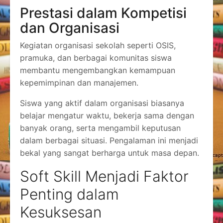
Prestasi dalam Kompetisi
dan Organisasi
Kegiatan organisasi sekolah seperti OSIS,
pramuka, dan berbagai komunitas siswa
membantu mengembangkan kemampuan
kepemimpinan dan manajemen.
Siswa yang aktif dalam organisasi biasanya
belajar mengatur waktu, bekerja sama dengan
banyak orang, serta mengambil keputusan
dalam berbagai situasi. Pengalaman ini menjadi
bekal yang sangat berharga untuk masa depan.
Soft Skill Menjadi Faktor
Penting dalam
Kesuksesan