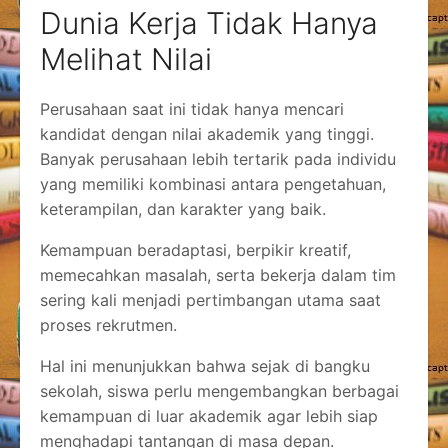
Dunia Kerja Tidak Hanya
Melihat Nilai
Perusahaan saat ini tidak hanya mencari
kandidat dengan nilai akademik yang tinggi.
Banyak perusahaan lebih tertarik pada individu
yang memiliki kombinasi antara pengetahuan,
keterampilan, dan karakter yang baik.
Kemampuan beradaptasi, berpikir kreatif,
memecahkan masalah, serta bekerja dalam tim
sering kali menjadi pertimbangan utama saat
proses rekrutmen.
Hal ini menunjukkan bahwa sejak di bangku
sekolah, siswa perlu mengembangkan berbagai
kemampuan di luar akademik agar lebih siap
menghadapi tantangan di masa depan.