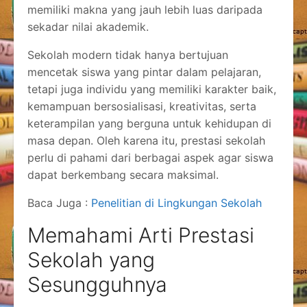
memiliki makna yang jauh lebih luas daripada
sekadar nilai akademik.
Sekolah modern tidak hanya bertujuan
mencetak siswa yang pintar dalam pelajaran,
tetapi juga individu yang memiliki karakter baik,
kemampuan bersosialisasi, kreativitas, serta
keterampilan yang berguna untuk kehidupan di
masa depan. Oleh karena itu, prestasi sekolah
perlu di pahami dari berbagai aspek agar siswa
dapat berkembang secara maksimal.
Baca Juga :
Penelitian di Lingkungan Sekolah
Memahami Arti Prestasi
Sekolah yang
Sesungguhnya