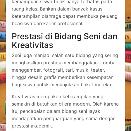
kemampuan siswa tidak hanya terbatas pada
ruang kelas. Bahkan dalam banyak kasus,
keterampilan olahraga dapat membuka peluang
beasiswa dan karier profesional.
Prestasi di Bidang Seni dan
Kreativitas
Seni juga menjadi salah satu bidang yang sering
menghasilkan prestasi membanggakan. Lomba
menggambar, fotografi, tari, musik, teater,
hingga desain grafis memberikan kesempatan
bagi siswa untuk menunjukkan bakat mereka.
Kreativitas merupakan keterampilan yang
semakin di butuhkan di era modern. Oleh karena
itu, pencapaian dalam bidang seni layak
mendapatkan penghargaan yang sama dengan
prestasi akademik.