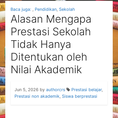
Baca juga:
,
Pendidikan
,
Sekolah
Alasan Mengapa
Prestasi Sekolah
Tidak Hanya
Ditentukan oleh
Nilai Akademik
Jun 5, 2026
by
authorcrs
Prestasi belajar
,
Prestasi non akademik
,
Siswa berprestasi