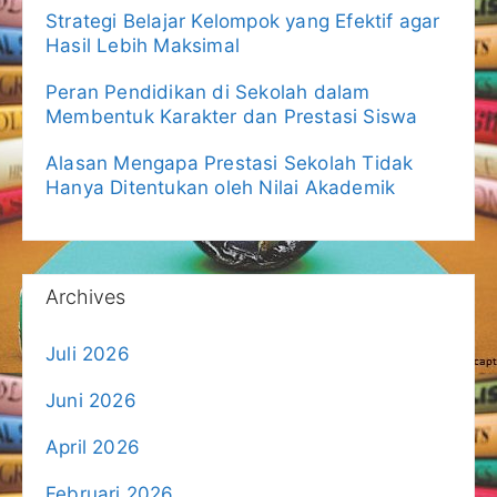
Strategi Belajar Kelompok yang Efektif agar
Hasil Lebih Maksimal
Peran Pendidikan di Sekolah dalam
Membentuk Karakter dan Prestasi Siswa
Alasan Mengapa Prestasi Sekolah Tidak
Hanya Ditentukan oleh Nilai Akademik
Archives
Juli 2026
Juni 2026
April 2026
Februari 2026