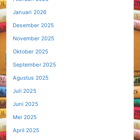
Januari 2026
Desember 2025
November 2025
Oktober 2025
September 2025
Agustus 2025
Juli 2025
Juni 2025
Mei 2025
April 2025