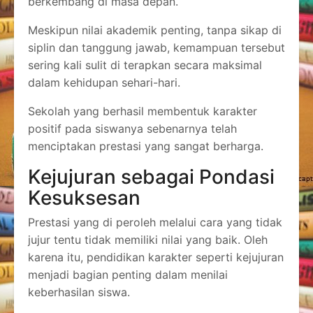
berkembang di masa depan.
Meskipun nilai akademik penting, tanpa sikap di
siplin dan tanggung jawab, kemampuan tersebut
sering kali sulit di terapkan secara maksimal
dalam kehidupan sehari-hari.
Sekolah yang berhasil membentuk karakter
positif pada siswanya sebenarnya telah
menciptakan prestasi yang sangat berharga.
Kejujuran sebagai Pondasi
Kesuksesan
Prestasi yang di peroleh melalui cara yang tidak
jujur tentu tidak memiliki nilai yang baik. Oleh
karena itu, pendidikan karakter seperti kejujuran
menjadi bagian penting dalam menilai
keberhasilan siswa.