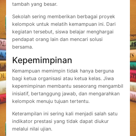
tambah yang besar.
Sekolah sering memberikan berbagai proyek
kelompok untuk melatih kemampuan ini. Dari
kegiatan tersebut, siswa belajar menghargai
pendapat orang lain dan mencari solusi
bersama.
Kepemimpinan
Kemampuan memimpin tidak hanya berguna
bagi ketua organisasi atau ketua kelas. Jiwa
kepemimpinan membantu seseorang mengambil
inisiatif, bertanggung jawab, dan mengarahkan
kelompok menuju tujuan tertentu.
Keterampilan ini sering kali menjadi salah satu
indikator prestasi yang tidak dapat diukur
melalui nilai ujian.