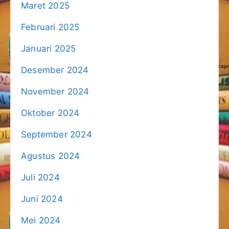
Maret 2025
Februari 2025
Januari 2025
Desember 2024
November 2024
Oktober 2024
September 2024
Agustus 2024
Juli 2024
Juni 2024
Mei 2024