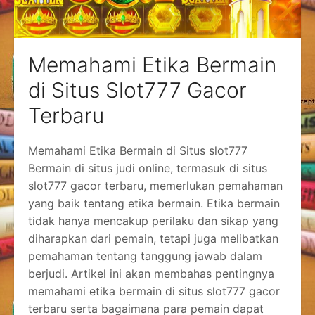
Memahami Etika Bermain
di Situs Slot777 Gacor
Terbaru
Memahami Etika Bermain di Situs slot777
Bermain di situs judi online, termasuk di situs
slot777 gacor terbaru, memerlukan pemahaman
yang baik tentang etika bermain. Etika bermain
tidak hanya mencakup perilaku dan sikap yang
diharapkan dari pemain, tetapi juga melibatkan
pemahaman tentang tanggung jawab dalam
berjudi. Artikel ini akan membahas pentingnya
memahami etika bermain di situs slot777 gacor
terbaru serta bagaimana para pemain dapat