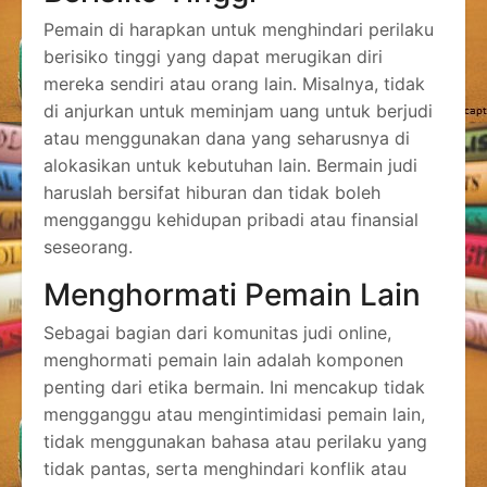
Pemain di harapkan untuk menghindari perilaku
berisiko tinggi yang dapat merugikan diri
mereka sendiri atau orang lain. Misalnya, tidak
di anjurkan untuk meminjam uang untuk berjudi
atau menggunakan dana yang seharusnya di
alokasikan untuk kebutuhan lain. Bermain judi
haruslah bersifat hiburan dan tidak boleh
mengganggu kehidupan pribadi atau finansial
seseorang.
Menghormati Pemain Lain
Sebagai bagian dari komunitas judi online,
menghormati pemain lain adalah komponen
penting dari etika bermain. Ini mencakup tidak
mengganggu atau mengintimidasi pemain lain,
tidak menggunakan bahasa atau perilaku yang
tidak pantas, serta menghindari konflik atau