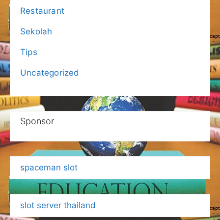
Restaurant
Sekolah
Tips
Uncategorized
Sponsor
spaceman slot
slot server thailand