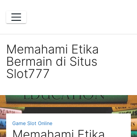
Skip
to
content
Memahami Etika
Bermain di Situs
Slot777
Game Slot Online
Memahami Etika