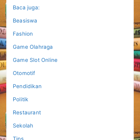
Baca juga:
Beasiswa
Fashion
Game Olahraga
Game Slot Online
Otomotif
Pendidikan
Politik
Restaurant
Sekolah
Tips