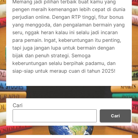
Memang jadi pilihan terbaik buat kamu yang
pengen meraih kemenangan lebih cepat di dunia
perjudian online. Dengan RTP tinggi, fitur bonus
yang menggoda, dan pengalaman bermain yang
seru, nggak heran kalau ini selalu jadi incaran
para pemain. Ingat, keberuntungan itu penting,
tapi juga jangan lupa untuk bermain dengan
bijak dan penuh strategi. Semoga
keberuntungan selalu berpihak padamu, dan
siap-siap untuk meraup cuan di tahun 2025!
Cari
Cari