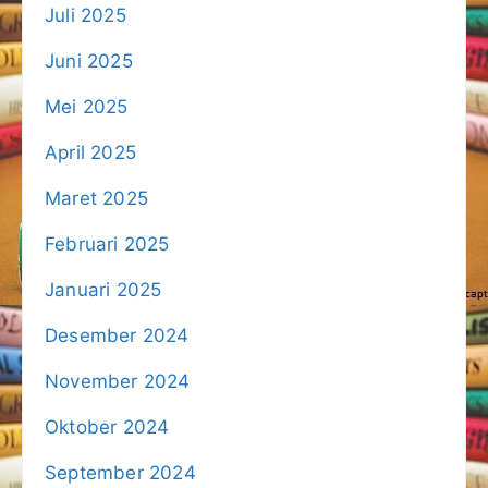
Juli 2025
Juni 2025
Mei 2025
April 2025
Maret 2025
Februari 2025
Januari 2025
Desember 2024
November 2024
Oktober 2024
September 2024