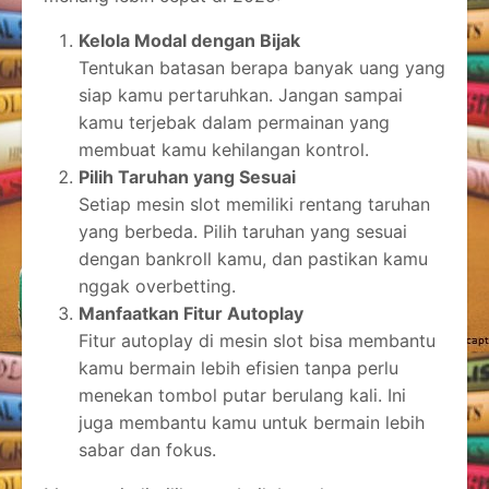
Kelola Modal dengan Bijak
Tentukan batasan berapa banyak uang yang
siap kamu pertaruhkan. Jangan sampai
kamu terjebak dalam permainan yang
membuat kamu kehilangan kontrol.
Pilih Taruhan yang Sesuai
Setiap mesin slot memiliki rentang taruhan
yang berbeda. Pilih taruhan yang sesuai
dengan bankroll kamu, dan pastikan kamu
nggak overbetting.
Manfaatkan Fitur Autoplay
Fitur autoplay di mesin slot bisa membantu
kamu bermain lebih efisien tanpa perlu
menekan tombol putar berulang kali. Ini
juga membantu kamu untuk bermain lebih
sabar dan fokus.