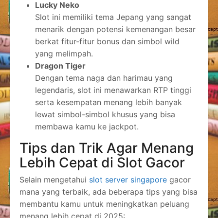
Lucky Neko
Slot ini memiliki tema Jepang yang sangat
menarik dengan potensi kemenangan besar
berkat fitur-fitur bonus dan simbol wild
yang melimpah.
Dragon Tiger
Dengan tema naga dan harimau yang
legendaris, slot ini menawarkan RTP tinggi
serta kesempatan menang lebih banyak
lewat simbol-simbol khusus yang bisa
membawa kamu ke jackpot.
Tips dan Trik Agar Menang
Lebih Cepat di Slot Gacor
Selain mengetahui
slot server singapore
gacor
mana yang terbaik, ada beberapa tips yang bisa
membantu kamu untuk meningkatkan peluang
menang lebih cepat di 2025: