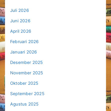
Juli 2026
Juni 2026
April 2026
Februari 2026
Januari 2026
Desember 2025
November 2025
Oktober 2025
September 2025
Agustus 2025