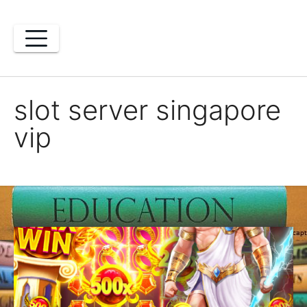
Skip
to
content
slot server singapore
vip