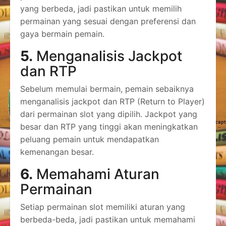
yang berbeda, jadi pastikan untuk memilih
permainan yang sesuai dengan preferensi dan
gaya bermain pemain.
5.
Menganalisis Jackpot
dan RTP
Sebelum memulai bermain, pemain sebaiknya
menganalisis jackpot dan RTP (Return to Player)
dari permainan slot yang dipilih. Jackpot yang
besar dan RTP yang tinggi akan meningkatkan
peluang pemain untuk mendapatkan
kemenangan besar.
6.
Memahami Aturan
Permainan
Setiap permainan slot memiliki aturan yang
berbeda-beda, jadi pastikan untuk memahami