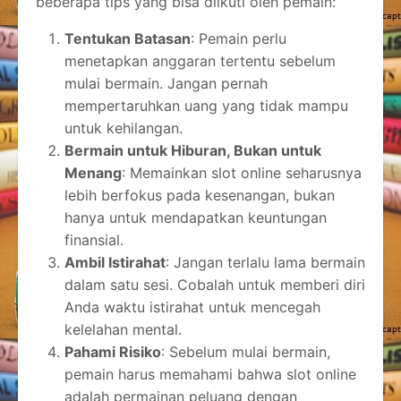
beberapa tips yang bisa diikuti oleh pemain:
Tentukan Batasan
: Pemain perlu
menetapkan anggaran tertentu sebelum
mulai bermain. Jangan pernah
mempertaruhkan uang yang tidak mampu
untuk kehilangan.
Bermain untuk Hiburan, Bukan untuk
Menang
: Memainkan slot online seharusnya
lebih berfokus pada kesenangan, bukan
hanya untuk mendapatkan keuntungan
finansial.
Ambil Istirahat
: Jangan terlalu lama bermain
dalam satu sesi. Cobalah untuk memberi diri
Anda waktu istirahat untuk mencegah
kelelahan mental.
Pahami Risiko
: Sebelum mulai bermain,
pemain harus memahami bahwa slot online
adalah permainan peluang dengan