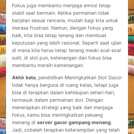
Fokus juga membantu menjaga emosi tetap
stabil saat bermain. Ketika permainan tidak
berjalan sesuai rencana, mudah bagi kita untuk
merasa frustrasi. Namun, dengan fokus yang
baik, kita bisa tetap tenang dan membuat
keputusan yang lebih rasional. Seperti saat ujian
di mana kita harus tetap tenang meski soal-soal
sulit, di slot pun, ketenangan dan fokus bisa
membantu meraih kemenangan.
Akhir kata
, pendidikan Meningkatkan Slot Gacor
tidak hanya berguna di ruang kelas, tetapi juga
bisa di terapkan dalam kehidupan sehari-hari,
termasuk dalam permainan slot. Dengan
menerapkan strategi yang baik dan menjaga
fokus, kamu bisa meningkatkan peluang
menang di
server gacor gampang menang
.
Jadi, cobalah terapkan keterampilan yang telah