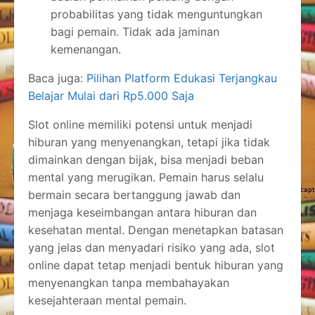
probabilitas yang tidak menguntungkan
bagi pemain. Tidak ada jaminan
kemenangan.
Baca juga:
Pilihan Platform Edukasi Terjangkau
Belajar Mulai dari Rp5.000 Saja
Slot online memiliki potensi untuk menjadi
hiburan yang menyenangkan, tetapi jika tidak
dimainkan dengan bijak, bisa menjadi beban
mental yang merugikan. Pemain harus selalu
bermain secara bertanggung jawab dan
menjaga keseimbangan antara hiburan dan
kesehatan mental. Dengan menetapkan batasan
yang jelas dan menyadari risiko yang ada, slot
online dapat tetap menjadi bentuk hiburan yang
menyenangkan tanpa membahayakan
kesejahteraan mental pemain.