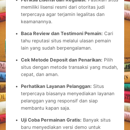
memiliki lisensi resmi dari otoritas judi
terpercaya agar terjamin legalitas dan
keamanannya.
Baca Review dan Testimoni Pemain:
Cari
tahu reputasi situs melalui ulasan pemain
lain yang sudah berpengalaman.
Cek Metode Deposit dan Penarikan:
Pilih
situs dengan metode transaksi yang mudah,
cepat, dan aman.
Perhatikan Layanan Pelanggan:
Situs
terpercaya biasanya menyediakan layanan
pelanggan yang responsif dan siap
membantu kapan saja.
Uji Coba Permainan Gratis:
Banyak situs
baru menyediakan versi demo untuk