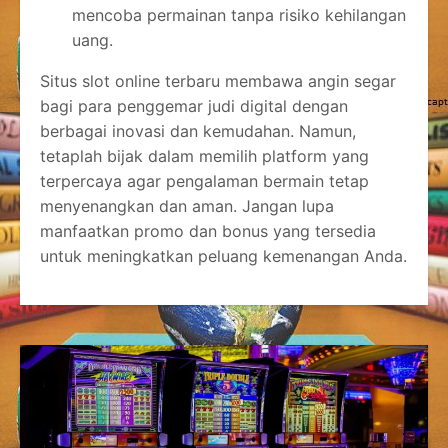
mencoba permainan tanpa risiko kehilangan
uang.
Situs slot online terbaru membawa angin segar
bagi para penggemar judi digital dengan
berbagai inovasi dan kemudahan. Namun,
tetaplah bijak dalam memilih platform yang
terpercaya agar pengalaman bermain tetap
menyenangkan dan aman. Jangan lupa
manfaatkan promo dan bonus yang tersedia
untuk meningkatkan peluang kemenangan Anda.