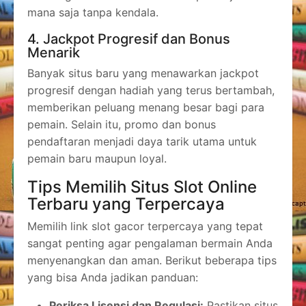
mana saja tanpa kendala.
4. Jackpot Progresif dan Bonus
Menarik
Banyak situs baru yang menawarkan jackpot
progresif dengan hadiah yang terus bertambah,
memberikan peluang menang besar bagi para
pemain. Selain itu, promo dan bonus
pendaftaran menjadi daya tarik utama untuk
pemain baru maupun loyal.
Tips Memilih Situs Slot Online
Terbaru yang Terpercaya
Memilih link slot gacor terpercaya yang tepat
sangat penting agar pengalaman bermain Anda
menyenangkan dan aman. Berikut beberapa tips
yang bisa Anda jadikan panduan:
Periksa Lisensi dan Regulasi:
Pastikan situs