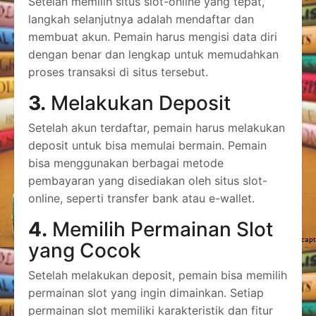
Setelah memilih situs slot-online yang tepat,
langkah selanjutnya adalah mendaftar dan
membuat akun. Pemain harus mengisi data diri
dengan benar dan lengkap untuk memudahkan
proses transaksi di situs tersebut.
3.
Melakukan Deposit
Setelah akun terdaftar, pemain harus melakukan
deposit untuk bisa memulai bermain. Pemain
bisa menggunakan berbagai metode
pembayaran yang disediakan oleh situs slot-
online, seperti transfer bank atau e-wallet.
4.
Memilih Permainan Slot
yang Cocok
Setelah melakukan deposit, pemain bisa memilih
permainan slot yang ingin dimainkan. Setiap
permainan slot memiliki karakteristik dan fitur