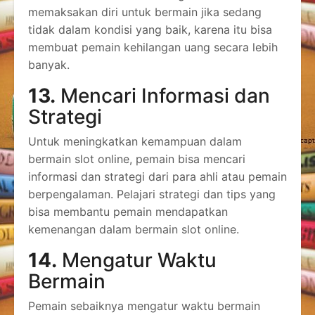
memaksakan diri untuk bermain jika sedang
tidak dalam kondisi yang baik, karena itu bisa
membuat pemain kehilangan uang secara lebih
banyak.
13.
Mencari Informasi dan
Strategi
Untuk meningkatkan kemampuan dalam
bermain slot online, pemain bisa mencari
informasi dan strategi dari para ahli atau pemain
berpengalaman. Pelajari strategi dan tips yang
bisa membantu pemain mendapatkan
kemenangan dalam bermain slot online.
14.
Mengatur Waktu
Bermain
Pemain sebaiknya mengatur waktu bermain