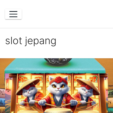
Skip
to
content
slot jepang