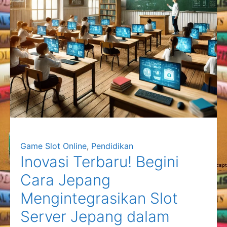
Game Slot Online
,
Pendidikan
Inovasi Terbaru! Begini
Cara Jepang
Mengintegrasikan Slot
Server Jepang dalam