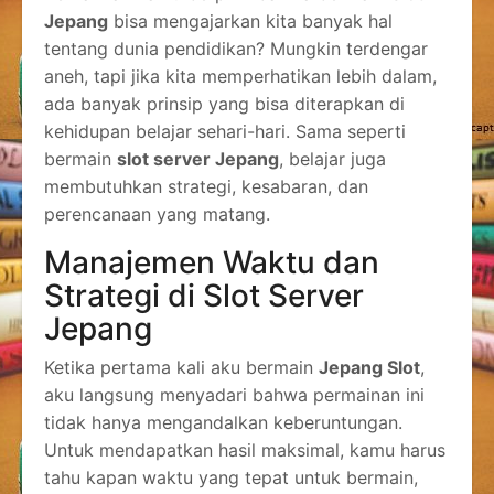
Jepang
bisa mengajarkan kita banyak hal
tentang dunia pendidikan? Mungkin terdengar
aneh, tapi jika kita memperhatikan lebih dalam,
ada banyak prinsip yang bisa diterapkan di
kehidupan belajar sehari-hari. Sama seperti
bermain
slot server Jepang
, belajar juga
membutuhkan strategi, kesabaran, dan
perencanaan yang matang.
Manajemen Waktu dan
Strategi di Slot Server
Jepang
Ketika pertama kali aku bermain
Jepang Slot
,
aku langsung menyadari bahwa permainan ini
tidak hanya mengandalkan keberuntungan.
Untuk mendapatkan hasil maksimal, kamu harus
tahu kapan waktu yang tepat untuk bermain,