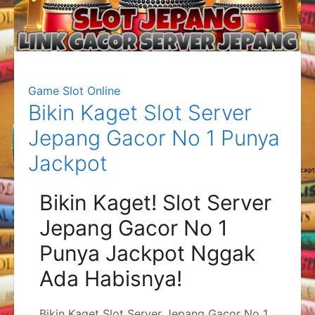
Game Slot Online
Bikin Kaget Slot Server
Jepang Gacor No 1 Punya
Jackpot
Bikin Kaget! Slot Server
Jepang Gacor No 1
Punya Jackpot Nggak
Ada Habisnya!
Bikin Kaget Slot Server Jepang Gacor No 1