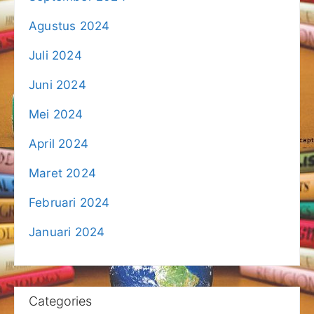
Agustus 2024
Juli 2024
Juni 2024
Mei 2024
April 2024
Maret 2024
Februari 2024
Januari 2024
Categories