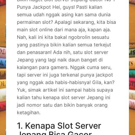
Punya Jackpot Hei, guys! Pasti kalian
semua udah nggak asing kan sama dunia
permainan slot? Apalagi sekarang, kita bisa
main slot online dari mana aja, kapan aja.
Nah, kali ini kita bakal ngobrolin sesuatu
yang pastinya bikin kalian semua terkejut
dan penasaran! Ada nih, satu slot server
Jepang yang lagi naik daun banget di
kalangan para gamers. Nggak cuma seru,
tapi server ini juga terkenal punya jackpot
yang nggak ada habis-habisnya! Gila, kan?
Yuk, simak artikel ini sampai habis supaya
kalian tahu kenapa slot server Jepang ini
jadi nomor satu dan bikin banyak orang
ketagihan.
1. Kenapa Slot Server
Jepang Bisa Gacor