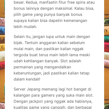
besar. Kedua, manfaatin fitur free spins atau
bonus lainnya dengan maksimal. Kalau bisa,
pilih game yang punya banyak bonus
supaya kalian bisa dapetin kemenangan
lebih mudah.
Selain itu, jangan lupa untuk main dengan
bijak. Tentuin anggaran kalian sebelum
mulai main, dan pastikan kalian nggak
tergoda buat terus main lebih lama meski
udah kehilangan banyak. Slot adalah
permainan yang mengandalkan
keberuntungan, jadi pastikan kalian tetap
dalam kendali!
Server Jepang memang lagi hot banget di
kalangan para gamers yang suka main slot.
Dengan jackpot yang nggak ada habisnya,
kualitas game yang canggih, dan berbagai