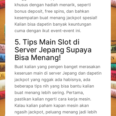
khusus dengan hadiah menarik, seperti
bonus deposit, free spins, dan bahkan
kesempatan buat menang jackpot spesial!
Kalian bisa dapetin banyak keuntungan
cuma dengan ikut event-event ini.
5. Tips Main Slot di
Server Jepang Supaya
Bisa Menang!
Buat kalian yang pengen banget merasakan
keseruan main di server Jepang dan dapetin
jackpot yang nggak ada habisnya, ada
beberapa tips nih yang bisa bantu kalian
buat menang lebih sering. Pertama,
pastikan kalian ngerti cara kerja mesin.
Kalau kalian paham kapan mesin akan
ngasih jackpot, peluang menang jadi lebih