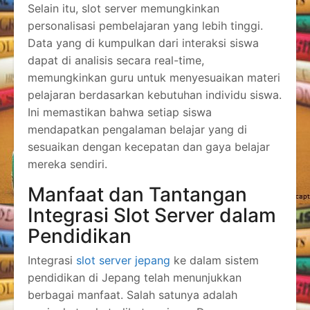
Selain itu, slot server memungkinkan
personalisasi pembelajaran yang lebih tinggi.
Data yang di kumpulkan dari interaksi siswa
dapat di analisis secara real-time,
memungkinkan guru untuk menyesuaikan materi
pelajaran berdasarkan kebutuhan individu siswa.
Ini memastikan bahwa setiap siswa
mendapatkan pengalaman belajar yang di
sesuaikan dengan kecepatan dan gaya belajar
mereka sendiri.
Manfaat dan Tantangan
Integrasi Slot Server dalam
Pendidikan
Integrasi
slot server jepang
ke dalam sistem
pendidikan di Jepang telah menunjukkan
berbagai manfaat. Salah satunya adalah