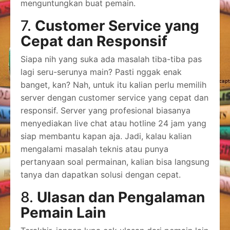
menguntungkan buat pemain.
7.
Customer Service yang
Cepat dan Responsif
Siapa nih yang suka ada masalah tiba-tiba pas
lagi seru-serunya main? Pasti nggak enak
banget, kan? Nah, untuk itu kalian perlu memilih
server dengan customer service yang cepat dan
responsif. Server yang profesional biasanya
menyediakan live chat atau hotline 24 jam yang
siap membantu kapan aja. Jadi, kalau kalian
mengalami masalah teknis atau punya
pertanyaan soal permainan, kalian bisa langsung
tanya dan dapatkan solusi dengan cepat.
8.
Ulasan dan Pengalaman
Pemain Lain