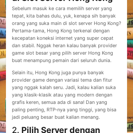
Sebelum masuk ke cara memilih server yang
tepat, kita bahas dulu, yuk, kenapa sih banyak
orang yang suka main di slot server Hong Kong?
Pertama-tama, Hong Kong terkenal dengan
kecepatan koneksi internet yang super cepat
dan stabil. Nggak heran kalau banyak provider
game slot besar yang pilih server Hong Kong
buat menampung pemain dari seluruh dunia.
Selain itu, Hong Kong juga punya banyak
provider game dengan variasi tema dan fitur
yang nggak kalah seru. Jadi, kalau kalian suka
yang klasik-klasik atau yang modern dengan
grafis keren, semua ada di sana! Dan yang
paling penting, RTP-nya yang tinggi, yang bisa
jadi peluang besar buat kalian menang.
2.
Pilih Server dengan