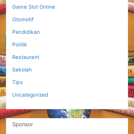
Game Slot Online
Otomotif
Pendidikan
Politik
Restaurant
Sekolah
Tips
Uncategorized
Sponsor