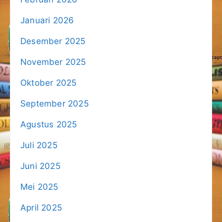
Januari 2026
Desember 2025
November 2025
Oktober 2025
September 2025
Agustus 2025
Juli 2025
Juni 2025
Mei 2025
April 2025