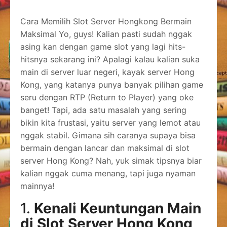
Cara Memilih Slot Server Hongkong Bermain
Maksimal Yo, guys! Kalian pasti sudah nggak
asing kan dengan game slot yang lagi hits-
hitsnya sekarang ini? Apalagi kalau kalian suka
main di server luar negeri, kayak server Hong
Kong, yang katanya punya banyak pilihan game
seru dengan RTP (Return to Player) yang oke
banget! Tapi, ada satu masalah yang sering
bikin kita frustasi, yaitu server yang lemot atau
nggak stabil. Gimana sih caranya supaya bisa
bermain dengan lancar dan maksimal di slot
server Hong Kong? Nah, yuk simak tipsnya biar
kalian nggak cuma menang, tapi juga nyaman
mainnya!
1.
Kenali Keuntungan Main
di Slot Server Hong Kong