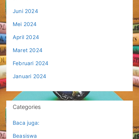
Juni 2024
Mei 2024
April 2024
Maret 2024
Februari 2024
Januari 2024
Categories
Baca juga:
Beasiswa