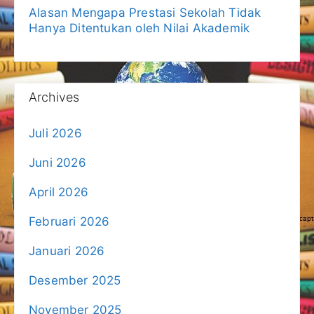
Alasan Mengapa Prestasi Sekolah Tidak
Hanya Ditentukan oleh Nilai Akademik
Archives
Juli 2026
Juni 2026
April 2026
Februari 2026
Januari 2026
Desember 2025
November 2025