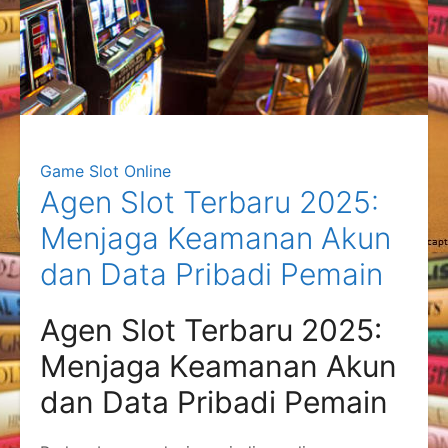
Game Slot Online
Agen Slot Terbaru 2025:
Menjaga Keamanan Akun
dan Data Pribadi Pemain
Agen Slot Terbaru 2025:
Menjaga Keamanan Akun
dan Data Pribadi Pemain