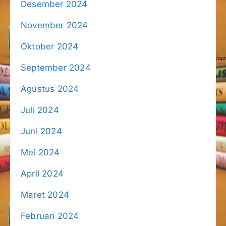
Desember 2024
November 2024
Oktober 2024
September 2024
Agustus 2024
Juli 2024
Juni 2024
Mei 2024
April 2024
Maret 2024
Februari 2024