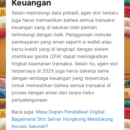
Keuangan
Selain melindungi data pribadi, agen slot terbaru
juga harus memastikan bahwa semua transaksi
keuangan yang di lakukan oleh pemain
terlindungi dengan baik. Penggunaan metode
pembayaran yang aman seperti e-wallet atau
kartu kredit yang di lengkapi dengan sistem
otentikasi ganda (2FA) dapat meningkatkan
tingkat keamanan transaksi. Selain itu, agen-slot
terpercaya di 2025 juga harus bekerja sama
dengan lembaga keuangan yang terpercaya.
Untuk memastikan bahwa semua transaksi di
proses dengan aman dan tanpa risiko
penyalahgunaan.
Baca juga:
Masa Depan Pendidikan Digital:
Bagaimana Slot Server Hongkong Mendukung
Inovasi Sekolah?