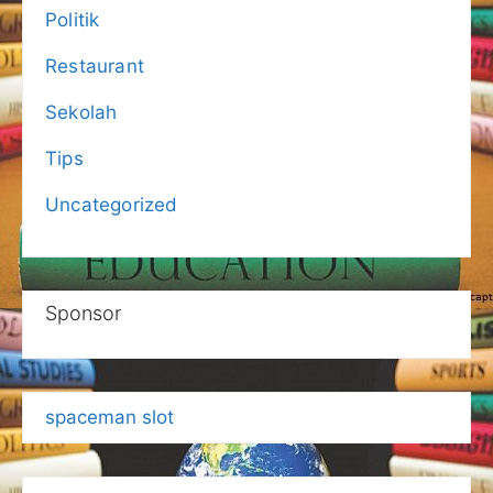
Politik
Restaurant
Sekolah
Tips
Uncategorized
Sponsor
spaceman slot