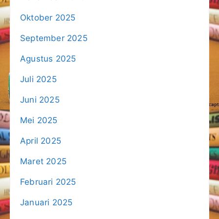
Oktober 2025
September 2025
Agustus 2025
Juli 2025
Juni 2025
Mei 2025
April 2025
Maret 2025
Februari 2025
Januari 2025