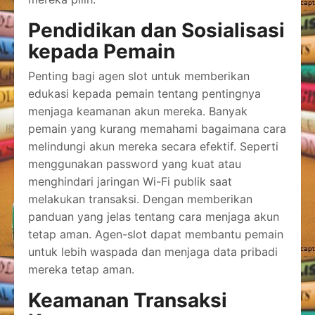
Pendidikan dan Sosialisasi
kepada Pemain
Penting bagi agen slot untuk memberikan
edukasi kepada pemain tentang pentingnya
menjaga keamanan akun mereka. Banyak
pemain yang kurang memahami bagaimana cara
melindungi akun mereka secara efektif. Seperti
menggunakan password yang kuat atau
menghindari jaringan Wi-Fi publik saat
melakukan transaksi. Dengan memberikan
panduan yang jelas tentang cara menjaga akun
tetap aman. Agen-slot dapat membantu pemain
untuk lebih waspada dan menjaga data pribadi
mereka tetap aman.
Keamanan Transaksi